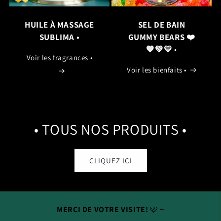
HUILE
À
MASSAGE
SEL
DE
BAIN
SUBLIMA •
GUMMY
BEARS ❤️
🧡💚💛
•
Voir les fragrances •
Voir les bienfaits •
• TOUS NOS PRODUITS •
CLIQUEZ ICI
MERCI
DE
VOTRE
VISITE!
🩷
~